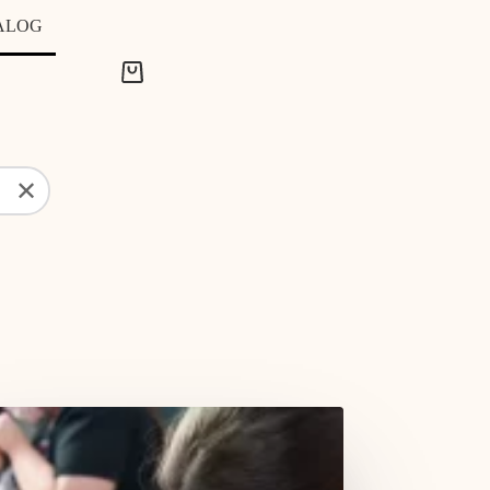
ALOG
Shopping
cart
✕