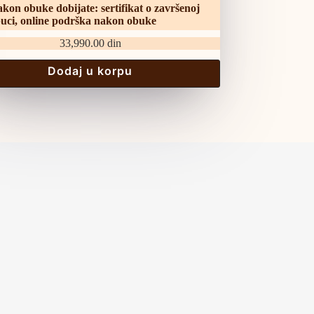
kon obuke dobijate: sertifikat o završenoj
uci, online podrška nakon obuke
33,990.00
din
Dodaj u korpu