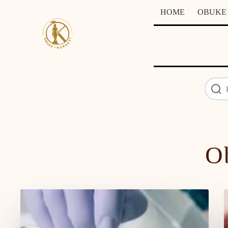
Skip
HOME
OBUKE
to
content
Ob