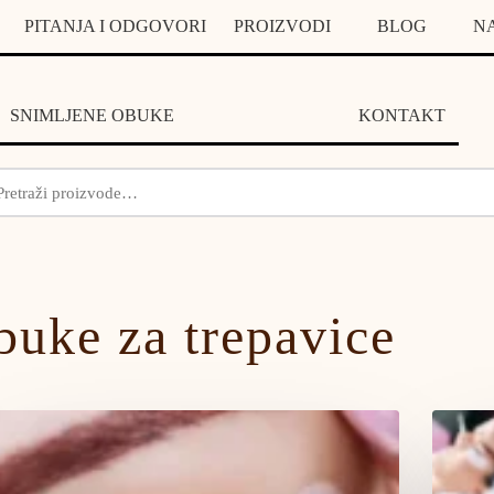
PITANJA I ODGOVORI
PROIZVODI
BLOG
N
SNIMLJENE OBUKE
KONTAKT
uke za trepavice