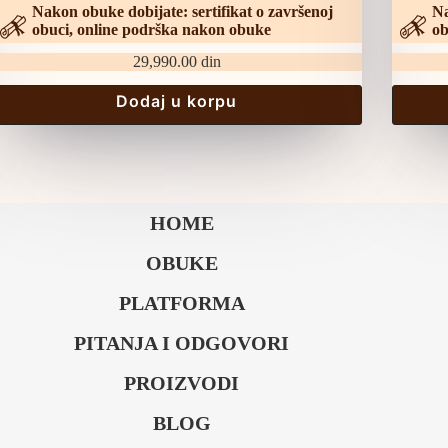
Nakon obuke dobijate: sertifikat o završenoj
Na
obuci, online podrška nakon obuke
ob
29,990.00
din
Dodaj u korpu
HOME
OBUKE
PLATFORMA
PITANJA I ODGOVORI
PROIZVODI
BLOG