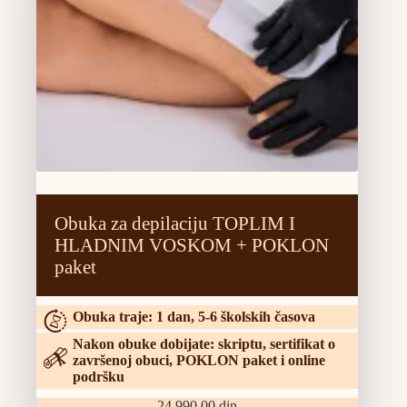
Obuka za depilaciju TOPLIM I
HLADNIM VOSKOM + POKLON
paket
Obuka traje: 1 dan, 5-6 školskih časova
Nakon obuke dobijate: skriptu, sertifikat o
završenoj obuci, POKLON paket i online
podršku
24,990.00
din