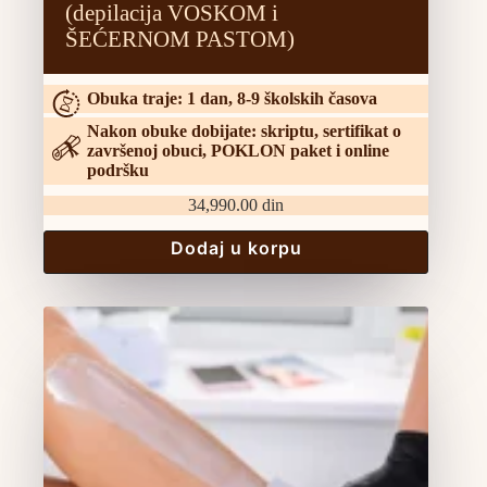
(depilacija VOSKOM i
ŠEĆERNOM PASTOM)
Obuka traje: 1 dan, 8-9 školskih časova
Nakon obuke dobijate: skriptu, sertifikat o
završenoj obuci, POKLON paket i online
podršku
34,990.00
din
Dodaj u korpu