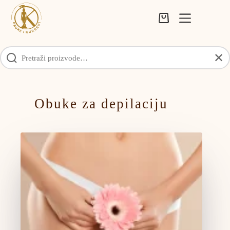
Skip
to
Shopping
content
cart
✕
Obuke za depilaciju