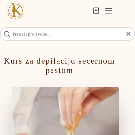
Skip
to
Shopping
content
cart
✕
Kurs za depilaciju secernom
pastom