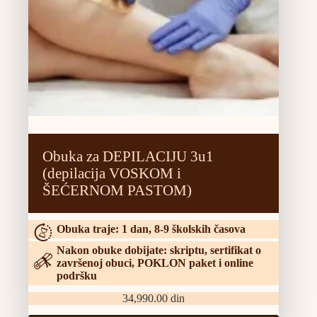
Obuka za DEPILACIJU 3u1
(depilacija VOSKOM i
ŠEĆERNOM PASTOM)
Obuka traje: 1 dan, 8-9 školskih časova
Nakon obuke dobijate: skriptu, sertifikat o
završenoj obuci, POKLON paket i online
podršku
34,990.00
din