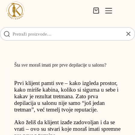
Skip
to
Shopping
content
cart
✕
Šta sve moraš imati pre prve depilacije u salonu?
Prvi klijent pamti sve – kako izgleda prostor,
kako miriše kabina, koliko si sigurna u sebe i
kakav je rezultat tretmana. Zato prva
depilacija u salonu nije samo “još jedan
tretman”, već temelj tvoje reputacije.
Ako želiš da klijent izađe zadovoljan i da se
vrati – ovo su stvari koje moraš imati spremne